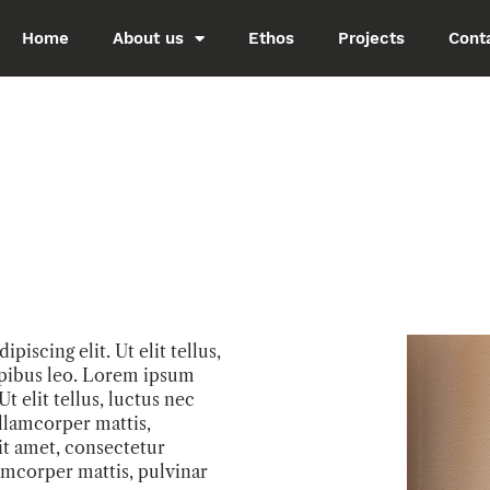
Home
About us
Ethos
Projects
Cont
iscing elit. Ut elit tellus,
apibus leo. Lorem ipsum
Ut elit tellus, luctus nec
llamcorper mattis,
it amet, consectetur
llamcorper mattis, pulvinar